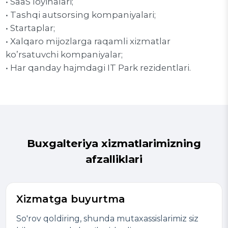
• SaaS loyihalari;
• Tashqi autsorsing kompaniyalari;
• Startaplar;
• Xalqaro mijozlarga raqamli xizmatlar
ko’rsatuvchi kompaniyalar;
• Har qanday hajmdagi IT Park rezidentlari.
Buxgalteriya xizmatlarimizning
afzalliklari
Xizmatga buyurtma
So'rov qoldiring, shunda mutaxassislarimiz siz