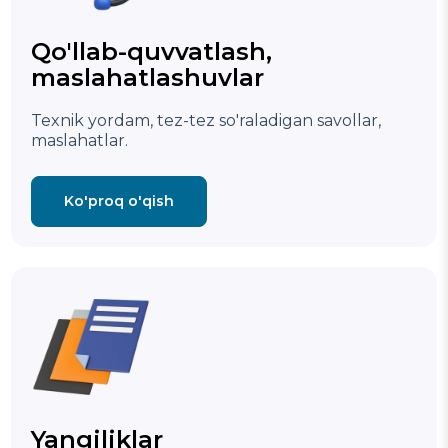
Qo'llab-quvvatlash,
maslahatlashuvlar
Texnik yordam, tez-tez so'raladigan savollar,
maslahatlar.
Ko'proq o'qish
Yangiliklar