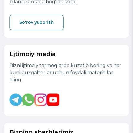
bilan tez orada bog'lanishadi.
So'rov yuborish
Ljtimoiy media
Bizni ijtimoiy tarmoqlarda kuzatib boring va har
kuni buxgalterlar uchun foydali materiallar
oling.
Bizning sharhlarimiz