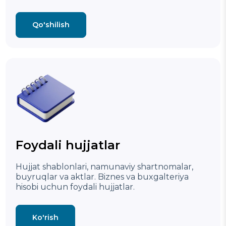
Qo'shilish
Foydali hujjatlar
Hujjat shablonlari, namunaviy shartnomalar,
buyruqlar va aktlar. Biznes va buxgalteriya
hisobi uchun foydali hujjatlar.
Ko'rish