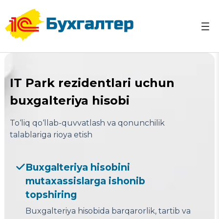
Skip
to
content
O‘zbekistonda buxgalteriya xizmatlari Toshkent ☎
O‘zbekistonda buxgalteriya xizmatlari Toshkent 1C
+998 (95) 103-03-07
Hisobotlar Soliqlar
IT Park rezidentlari uchun
buxgalteriya hisobi
To‘liq qo‘llab-quvvatlash va qonunchilik
talablariga rioya etish
Buxgalteriya hisobini
mutaxassislarga ishonib
topshiring
Buxgalteriya hisobida barqarorlik, tartib va