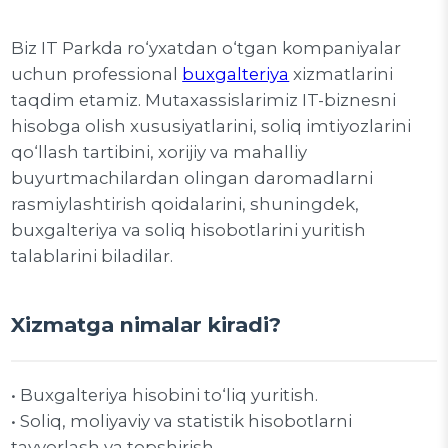
Biz IT Parkda ro‘yxatdan o‘tgan kompaniyalar
uchun professional
buxgalteriya
xizmatlarini
taqdim etamiz. Mutaxassislarimiz IT-biznesni
hisobga olish xususiyatlarini, soliq imtiyozlarini
qo‘llash tartibini, xorijiy va mahalliy
buyurtmachilardan olingan daromadlarni
rasmiylashtirish qoidalarini, shuningdek,
buxgalteriya va soliq hisobotlarini yuritish
talablarini biladilar.
Xizmatga nimalar kiradi?
• Buxgalteriya hisobini to‘liq yuritish.
• Soliq, moliyaviy va statistik hisobotlarni
tayyorlash va topshirish.