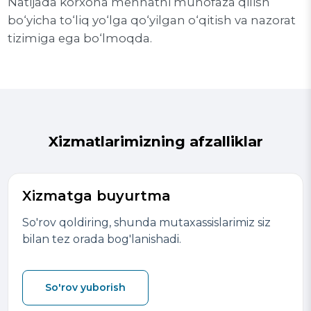
Natijada korxona mehnatni muhofaza qilish
bo‘yicha to‘liq yo‘lga qo‘yilgan o‘qitish va nazorat
tizimiga ega bo‘lmoqda.
Xizmatlarimizning afzalliklar
Xizmatga buyurtma
So'rov qoldiring, shunda mutaxassislarimiz siz
bilan tez orada bog'lanishadi.
So'rov yuborish