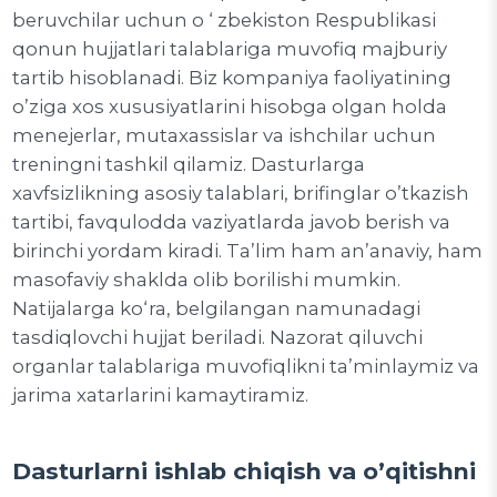
beruvchilar uchun o ‘ zbekiston Respublikasi
qonun hujjatlari talablariga muvofiq majburiy
tartib hisoblanadi. Biz kompaniya faoliyatining
o’ziga xos xususiyatlarini hisobga olgan holda
menejerlar, mutaxassislar va ishchilar uchun
treningni tashkil qilamiz. Dasturlarga
xavfsizlikning asosiy talablari, brifinglar o’tkazish
tartibi, favqulodda vaziyatlarda javob berish va
birinchi yordam kiradi. Ta’lim ham an’anaviy, ham
masofaviy shaklda olib borilishi mumkin.
Natijalarga ko‘ra, belgilangan namunadagi
tasdiqlovchi hujjat beriladi. Nazorat qiluvchi
organlar talablariga muvofiqlikni ta’minlaymiz va
jarima xatarlarini kamaytiramiz.
Dasturlarni ishlab chiqish va o’qitishni