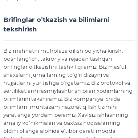
Brifinglar o’tkazish va bilimlarni
tekshirish
Biz mehnatni muhofaza qilish bo’yicha kirish,
boshlang’ich, takroriy va rejadan tashqari
brifinglar o’tkazishni tashkil qilamiz. Biz mas’ul
shaxslarni jurnallarning to’g’ri dizayni va
hujjatlarini yuritishga o’rgatamiz. Biz protokol va
sertifikatlarni rasmiylashtirish bilan xodimlarning
bilimlarini tekshiramiz. Biz kompaniya ichida
bilimlarni muntazam nazorat qilish tizimini
yaratishga yordam beramiz. Xavfsiz ishlashning
amaliy ko‘nikmalari va baxtsiz hodisalarning
oldini olishga alohida e’tibor qaratilmoqda.